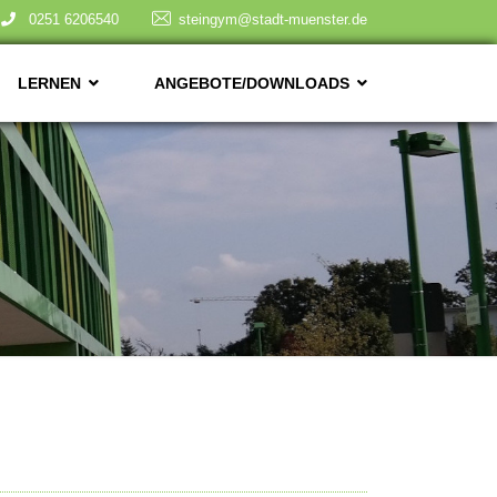
0251 6206540
steingym@stadt-muenster.de
LERNEN
ANGEBOTE/DOWNLOADS