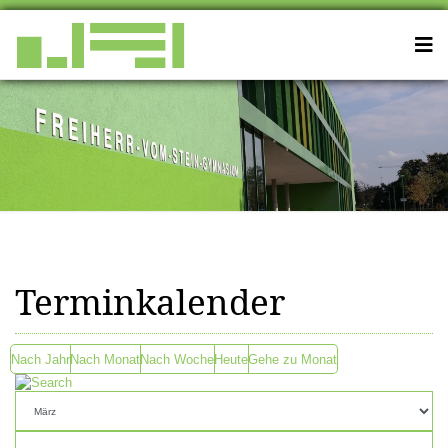
Terminkalender
Nach Jahr
Nach Monat
Nach Woche
Heute
Gehe zu Monat