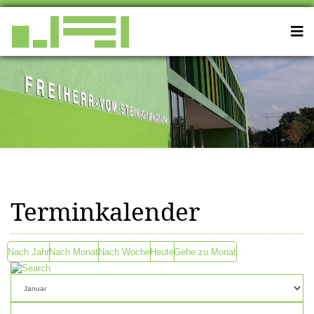
Terminkalender
Nach Jahr
Nach Monat
Nach Woche
Heute
Gehe zu Monat