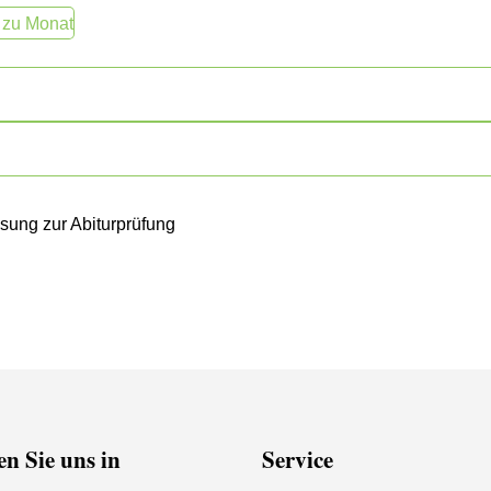
 zu Monat
ssung zur Abiturprüfung
n Sie uns in
Service