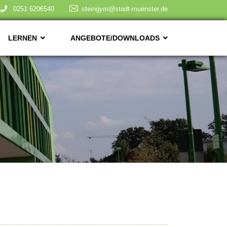
0251 6206540
steingym@stadt-muenster.de
LERNEN
ANGEBOTE/DOWNLOADS