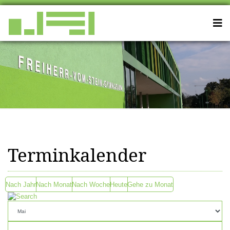
Terminkalender
Nach Jahr
Nach Monat
Nach Woche
Heute
Gehe zu Monat