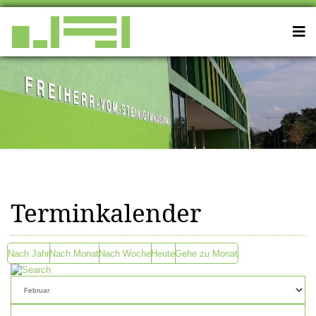
Terminkalender
Nach Jahr
Nach Monat
Nach Woche
Heute
Gehe zu Monat