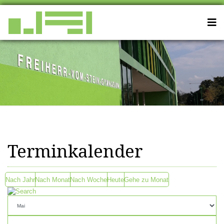
Terminkalender
Nach Jahr
Nach Monat
Nach Woche
Heute
Gehe zu Monat