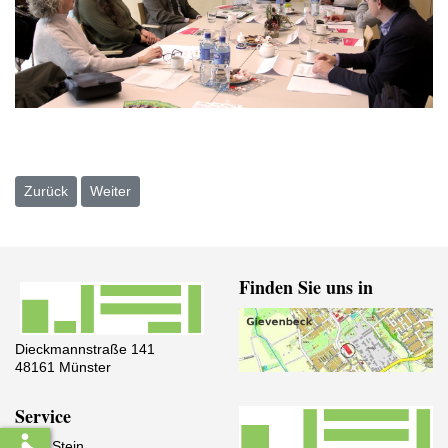
Vorheriger Beitrag: Weihnachtskonzert des Musikprofils der Klasse
Nächster Beitrag: Spannender Vorlesewettbewerb der K
Zurück
Weiter
Finden Sie uns in
Dieckmannstraße 141
48161 Münster
Service
IServ Stein