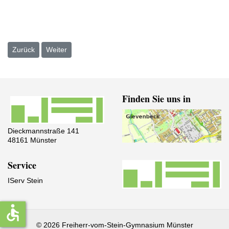
Vorheriger Beitrag: Bunte Karnevalsparty für die Jahrgänge 5–7
Nächster Beitrag: Gemeinsam sind wir stark
Zurück
Weiter
Finden Sie uns in
Dieckmannstraße 141
48161 Münster
Service
IServ Stein
accessible
© 2026 Freiherr-vom-Stein-Gymnasium Münster