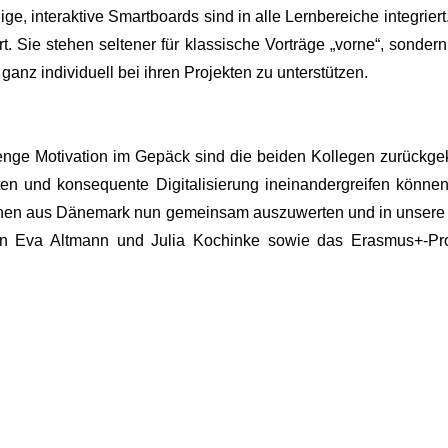
hige, interaktive Smartboards sind in alle Lernbereiche integr
rt. Sie stehen seltener für klassische Vorträge „vorne“, sond
anz individuell bei ihren Projekten zu unterstützen.
enge Motivation im Gepäck sind die beiden Kollegen zurückgeke
n und konsequente Digitalisierung ineinandergreifen können
ationen aus Dänemark nun gemeinsam auszuwerten und in unsere 
en Eva Altmann und Julia Kochinke sowie das Erasmus+-Pr
rimentieren
eilenstein" - Richtfest für Neubau am Stein-Gymnasium