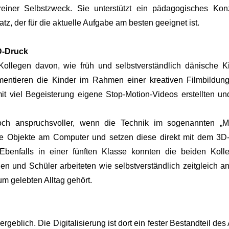
n reiner Selbstzweck. Sie unterstützt ein pädagogisches Ko
tz, der für die aktuelle Aufgabe am besten geeignet ist.
D-Druck
Kollegen davon, wie früh und selbstverständlich dänische 
imentieren die Kinder im Rahmen einer kreativen Filmbildun
t viel Begeisterung eigene Stop-Motion-Videos erstellten und
och anspruchsvoller, wenn die Technik im sogenannten „Ma
ene Objekte am Computer und setzen diese direkt mit dem 3
Ebenfalls in einer fünften Klasse konnten die beiden Kolleg
nen und Schüler arbeiteten wie selbstverständlich zeitgleich
m gelebten Alltag gehört.
geblich. Die Digitalisierung ist dort ein fester Bestandteil de