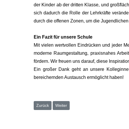
der Kinder ab der dritten Klasse, und großfläc
sich dadurch die Rolle der Lehrkräfte verände
durch die offenen Zonen, um die Jugendlichen g
Ein Fazit für unsere Schule
Mit vielen wertvollen Eindrücken und jeder M
moderne Raumgestaltung, praxisnahes Arbeite
fördern. Wir freuen uns darauf, diese Inspir
Ein großer Dank geht an unsere Kolleginn
bereichernden Austausch ermöglicht haben!
Vorheriger Beitrag: (WN) Mut und Freude am Expe
Nächster Beitrag: (WN) "Ein wichtiger M
Zurück
Weiter