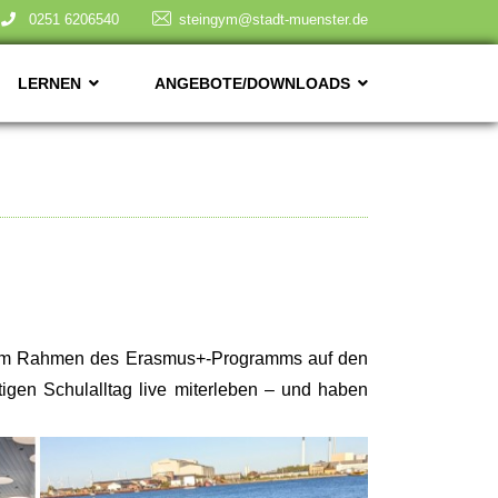
0251 6206540
steingym@stadt-muenster.de
LERNEN
ANGEBOTE/DOWNLOADS
ch im Rahmen des Erasmus+-Programms auf den
gen Schulalltag live miterleben – und haben