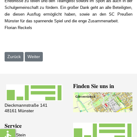
Erlebnisse zu teilen und den Teamgeist sowohl im Sport als auch in der
Schulgemeinschaft zu fördern. Ein großer Dank geht an alle Beteiligten,
die diesen Ausflug ermöglicht haben, sowie an den SC Preußen
Münster für das spannende Spiel und die enge Zusammenarbeit.
Florian Reckels
Vorheriger Beitrag: Stadtmeisterschaften im Volleyball und Handball
Nächster Beitrag: Winterliche Naturwerkstatt bei den G
Zurück
Weiter
Finden Sie uns in
Dieckmannstraße 141
48161 Münster
Service
accessible
IServ Stein