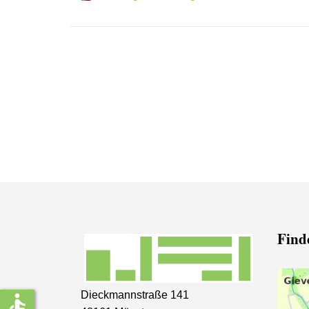
Finde
Dieckmannstraße 141
accessible