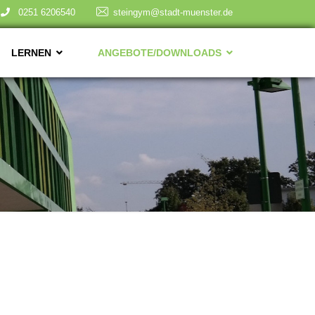
0251 6206540
steingym@stadt-muenster.de
LERNEN
ANGEBOTE/DOWNLOADS