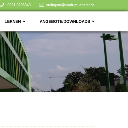
0251 6206540
steingym@stadt-muenster.de
LERNEN
ANGEBOTE/DOWNLOADS