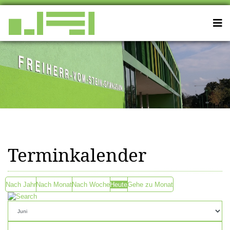
Terminkalender
Nach Jahr
Nach Monat
Nach Woche
Heute
Gehe zu Monat