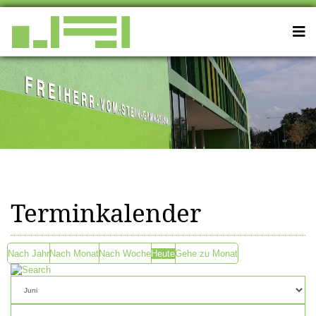
Terminkalender
Nach Jahr
Nach Monat
Nach Woche
Heute
Gehe zu Monat