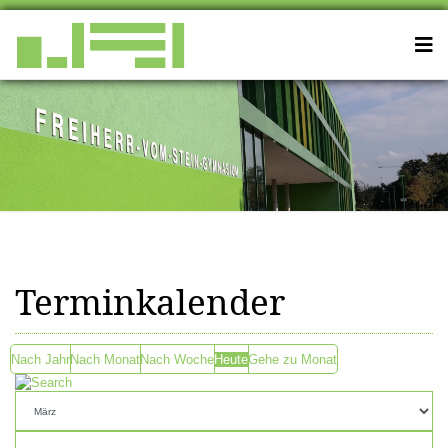
Terminkalender
Nach Jahr
Nach Monat
Nach Woche
Heute
Gehe zu Monat