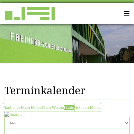
Terminkalender
Nach Jahr
Nach Monat
Nach Woche
Heute
Gehe zu Monat