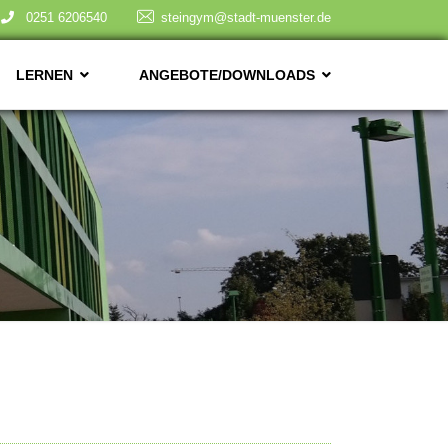
0251 6206540
steingym@stadt-muenster.de
LERNEN
ANGEBOTE/DOWNLOADS