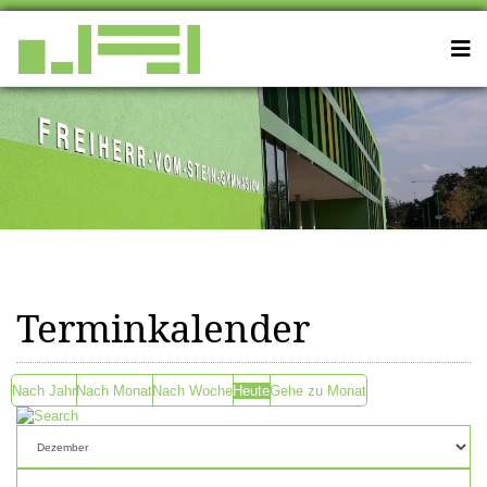
Terminkalender
Nach Jahr
Nach Monat
Nach Woche
Heute
Gehe zu Monat