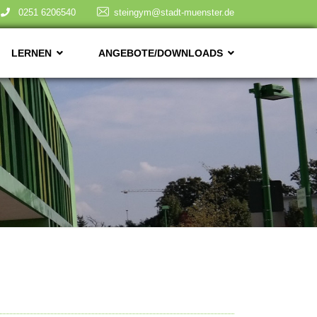
0251 6206540
steingym@stadt-muenster.de
LERNEN
ANGEBOTE/DOWNLOADS