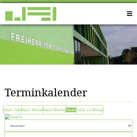
Terminkalender
Nach Jahr
Nach Monat
Nach Woche
Heute
Gehe zu Monat