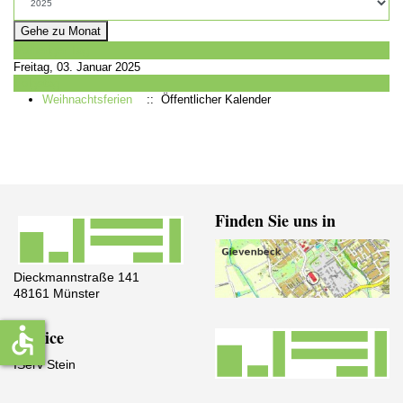
Gehe zu Monat
Vorheriger Tag
Freitag, 03. Januar 2025
Folgetag
Weihnachtsferien
:: Öffentlicher Kalender
Finden Sie uns in
Dieckmannstraße 141
48161 Münster
accessible
Service
IServ Stein