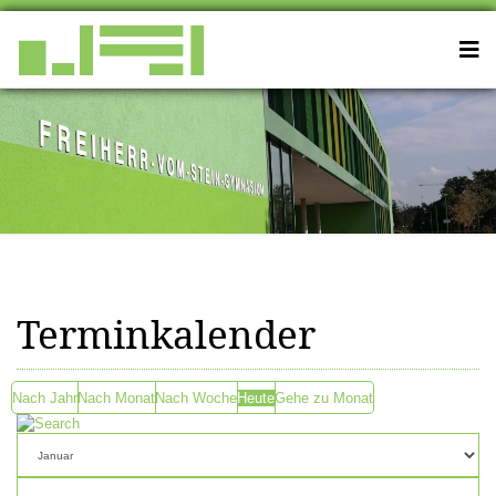
Terminkalender
Nach Jahr
Nach Monat
Nach Woche
Heute
Gehe zu Monat