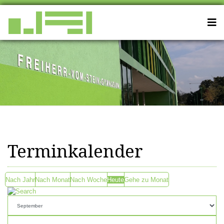
Terminkalender
Nach Jahr
Nach Monat
Nach Woche
Heute
Gehe zu Monat