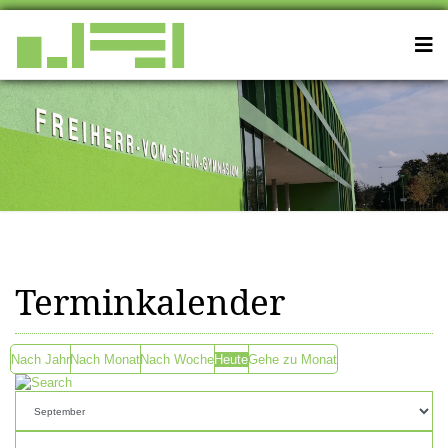
Terminkalender
Nach Jahr
Nach Monat
Nach Woche
Heute
Gehe zu Monat