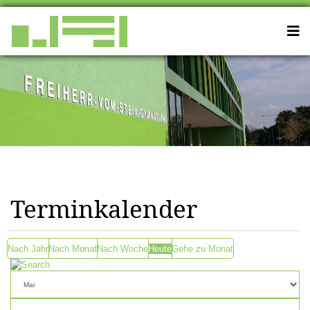
Terminkalender
Nach Jahr
Nach Monat
Nach Woche
Heute
Gehe zu Monat