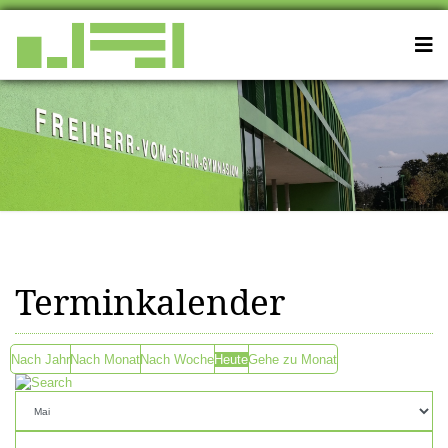
Terminkalender
Nach Jahr
Nach Monat
Nach Woche
Heute
Gehe zu Monat