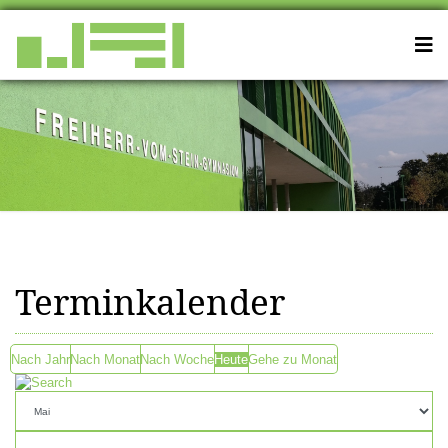
Terminkalender
Nach Jahr
Nach Monat
Nach Woche
Heute
Gehe zu Monat