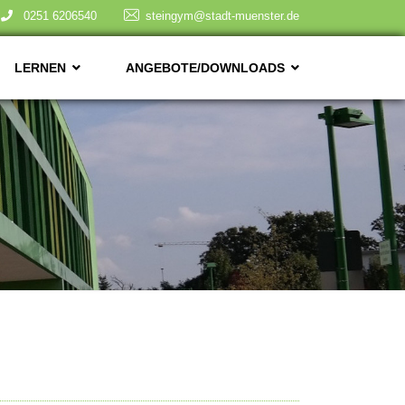
0251 6206540
steingym@stadt-muenster.de
LERNEN
ANGEBOTE/DOWNLOADS