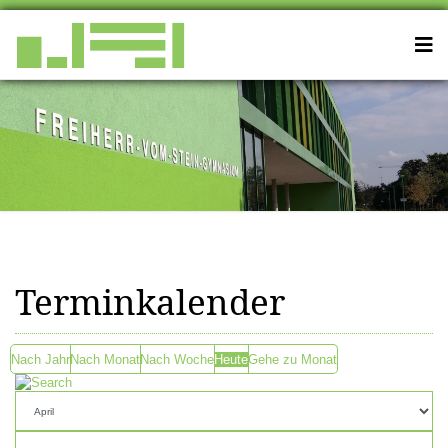
Terminkalender
Nach Jahr
Nach Monat
Nach Woche
Heute
Gehe zu Monat