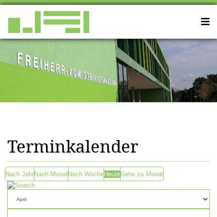
Terminkalender
Nach Jahr
Nach Monat
Nach Woche
Heute
Gehe zu Monat