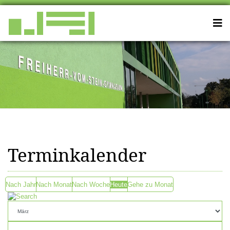
Terminkalender
Nach Jahr
Nach Monat
Nach Woche
Heute
Gehe zu Monat