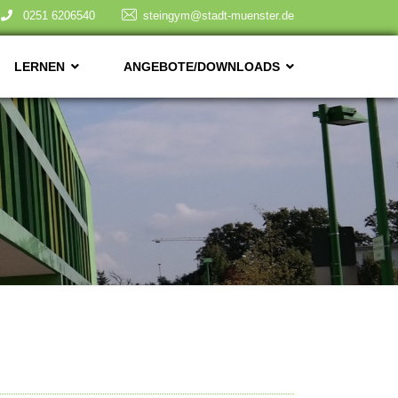
0251 6206540
steingym@stadt-muenster.de
LERNEN
ANGEBOTE/DOWNLOADS