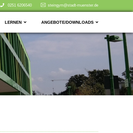
0251 6206540
steingym@stadt-muenster.de
LERNEN
ANGEBOTE/DOWNLOADS