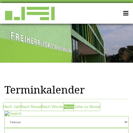
Terminkalender
Nach Jahr
Nach Monat
Nach Woche
Heute
Gehe zu Monat