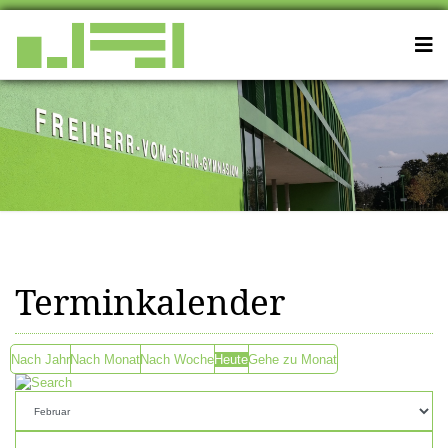
Terminkalender
Nach Jahr
Nach Monat
Nach Woche
Heute
Gehe zu Monat