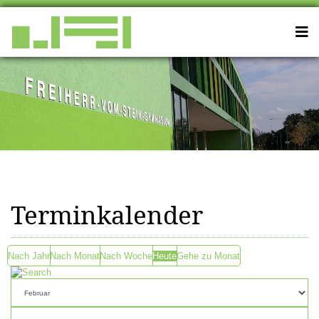
Terminkalender
Nach Jahr
Nach Monat
Nach Woche
Heute
Gehe zu Monat