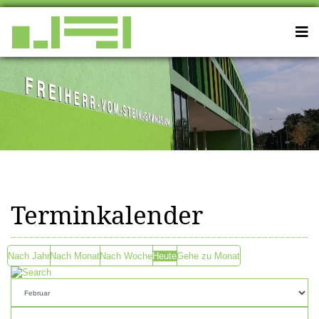
Terminkalender
Nach Jahr
Nach Monat
Nach Woche
Heute
Gehe zu Monat