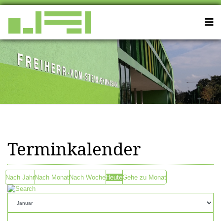
Terminkalender
Nach Jahr
Nach Monat
Nach Woche
Heute
Gehe zu Monat