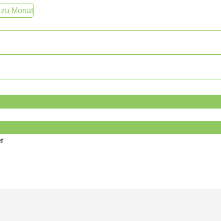
 zu Monat
r