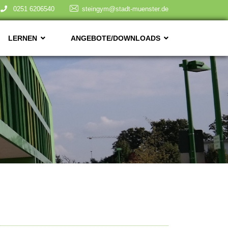
0251 6206540
steingym@stadt-muenster.de
LERNEN
ANGEBOTE/DOWNLOADS