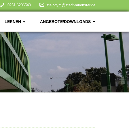
0251 6206540
steingym@stadt-muenster.de
LERNEN
ANGEBOTE/DOWNLOADS