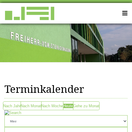
Terminkalender
Nach Jahr
Nach Monat
Nach Woche
Heute
Gehe zu Monat