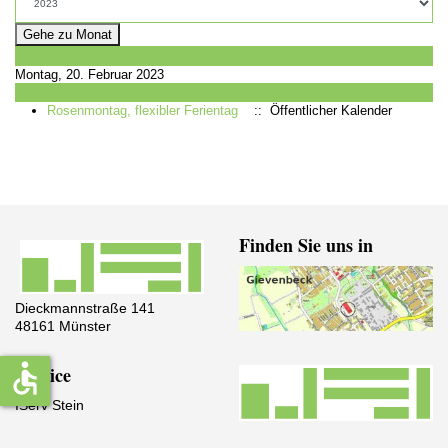
Gehe zu Monat
Vorheriger Tag
Montag, 20. Februar 2023
Folgetag
Rosenmontag, flexibler Ferientag
:: Öffentlicher Kalender
Finden Sie uns in
Dieckmannstraße 141
48161 Münster
accessible
Service
IServ Stein