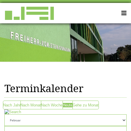
Terminkalender
Nach Jahr
Nach Monat
Nach Woche
Heute
Gehe zu Monat