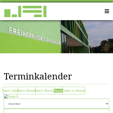
Terminkalender
Nach Jahr
Nach Monat
Nach Woche
Heute
Gehe zu Monat