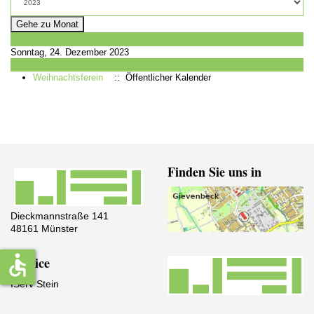
Gehe zu Monat
Vorheriger Tag
Sonntag, 24. Dezember 2023
Folgetag
Weihnachtsferein
:: Öffentlicher Kalender
Finden Sie uns in
Dieckmannstraße 141
48161 Münster
accessible
Service
IServ Stein