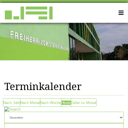
Terminkalender
Nach Jahr
Nach Monat
Nach Woche
Heute
Gehe zu Monat