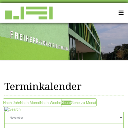
Terminkalender
Nach Jahr
Nach Monat
Nach Woche
Heute
Gehe zu Monat