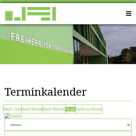
Terminkalender
Nach Jahr
Nach Monat
Nach Woche
Heute
Gehe zu Monat