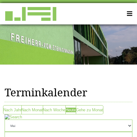
Terminkalender
Nach Jahr
Nach Monat
Nach Woche
Heute
Gehe zu Monat