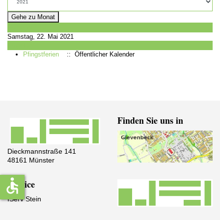
Gehe zu Monat
Vorheriger Tag
Samstag, 22. Mai 2021
Folgetag
Pfingstferien
:: Öffentlicher Kalender
Finden Sie uns in
Dieckmannstraße 141
48161 Münster
accessible
Service
IServ Stein