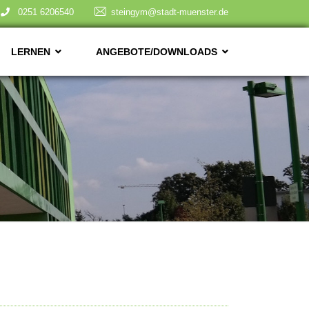
0251 6206540
steingym@stadt-muenster.de
LERNEN
ANGEBOTE/DOWNLOADS