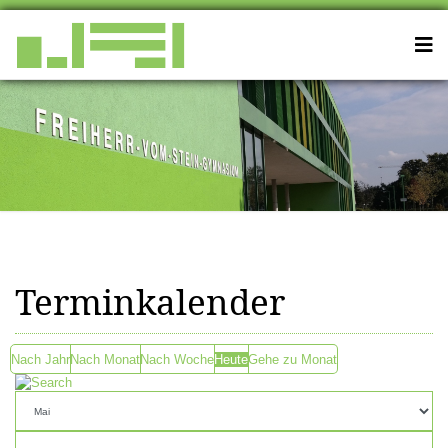
Terminkalender
Nach Jahr
Nach Monat
Nach Woche
Heute
Gehe zu Monat