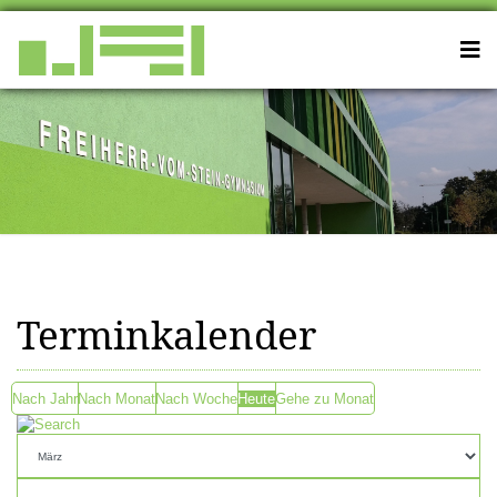
Terminkalender
Nach Jahr
Nach Monat
Nach Woche
Heute
Gehe zu Monat